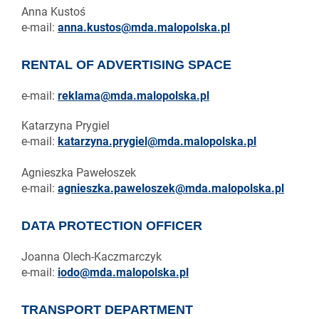
Anna Kustoś
e-mail:
anna.kustos@mda.malopolska.pl
RENTAL OF ADVERTISING SPACE
e-mail:
reklama@mda.malopolska.pl
Katarzyna Prygiel
e-mail:
katarzyna.prygiel@mda.malopolska.pl
Agnieszka Pawełoszek
e-mail:
agnieszka.paweloszek@mda.malopolska.pl
DATA PROTECTION OFFICER
Joanna Olech-Kaczmarczyk
e-mail:
iodo@mda.malopolska.pl
TRANSPORT DEPARTMENT