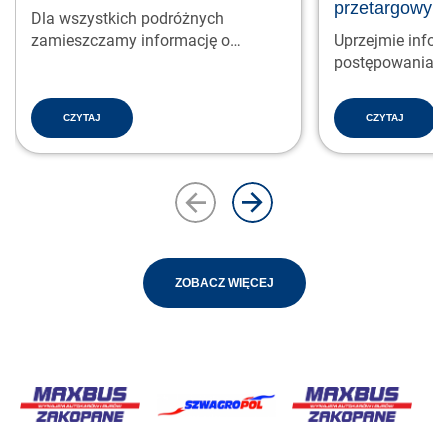
przetargowym
Dla wszystkich podróżnych
zamieszczamy informację o
Uprzejmie infor
świątecznych godzinach pracy
postępowania p
kas…
2/2025 w nast
CZYTAJ
CZYTAJ
ZOBACZ WIĘCEJ