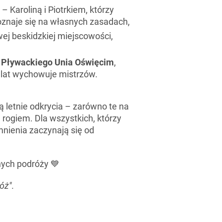
– Karoliną i Piotrkiem, którzy
poznaje się na własnych zasadach,
wej beskidzkiej miejscowości,
 Pływackiego Unia Oświęcim
,
u lat wychowuje mistrzów.
ą letnie odkrycia – zarówno te na
a rogiem. Dla wszystkich, którzy
nienia zaczynają się od
nych podróży 💙
óż".