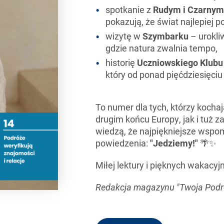
spotkanie z
Rudym i Czarnym
pokazują, że świat najlepiej 
wizytę w
Szymbarku
– urokli
gdzie natura zwalnia tempo,
historię
Uczniowskiego Klubu
który od ponad pięćdziesięci
To numer dla tych, którzy kochaj
drugim końcu Europy, jak i tuż z
wiedzą, że najpiękniejsze wspom
powiedzenia:
"Jedziemy!"
🌴✨
Miłej lektury i pięknych wakacyj
Redakcja magazynu "Twoja Podr