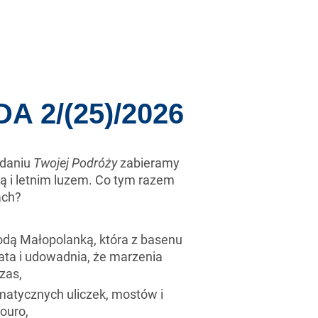
 2/(25)/2026
daniu
Twojej Podróży
zabieramy
ą i letnim luzem. Co tym razem
ach?
dą Małopolanką, która z basenu
ata i udowadnia, że marzenia
zas,
matycznych uliczek, mostów i
ouro,