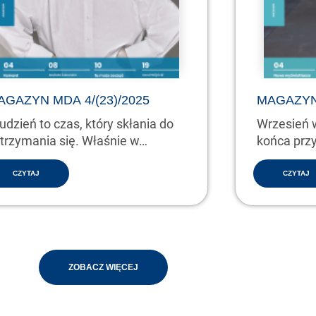
AGAZYN MDA 4/(23)/2025
MAGAZYN 
udzień to czas, który skłania do
Wrzesień 
trzymania się. Właśnie w…
końca prz
najnowsz
CZYTAJ
CZYTAJ
ZOBACZ WIĘCEJ