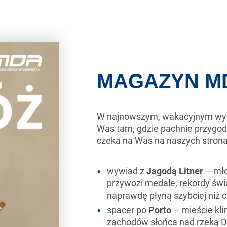
MAGAZYN MDA
W najnowszym, wakacyjnym wy
Was tam, gdzie pachnie przygod
czeka na Was na naszych stron
wywiad z
Jagodą Litner
– mło
przywozi medale, rekordy świ
naprawdę płyną szybciej niż c
spacer po
Porto
– mieście kli
zachodów słońca nad rzeką D