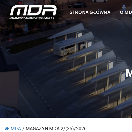
STRONA GŁÓWNA
O M
M
MDA
/
MAGAZYN MDA 2/(25)/2026