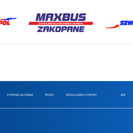
STRONA GŁÓWNA
RODO
REGULAMIN STRONY
BIP