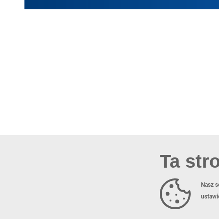
Ta str
Nasz s
ustawi