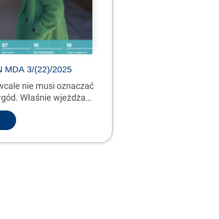
MDA 3/(22)/2025
wcale nie musi oznaczać
ygód. Właśnie wjeżdża
y…