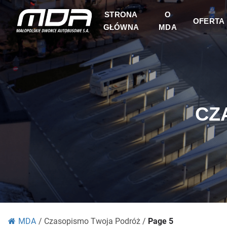
STRONA
O
OFERTA
GŁÓWNA
MDA
CZ
MDA
/
Czasopismo Twoja Podróż
/
Page 5