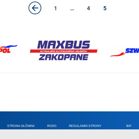
1
…
4
5
STRONA GŁÓWNA
RODO
REGULAMIN STRONY
BIP